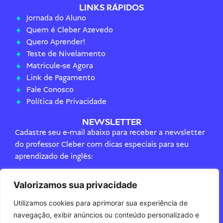
LINKS RÁPIDOS
Jornada do Aluno
Quem é Cleber Azevedo
Quero Aprender!
Teste de Nivelamento
Matricule-se Agora
Link de Pagamento
Fale Conosco
Política de Privacidade
NEWSLETTER
Cadastre seu e-mail abaixo para receber a newsletter
do professor Cleber com dicas especiais para seu
aprendizado de inglês:
Valorizamos sua privacidade
Utilizamos cookies para aprimorar sua experiência de
CADASTRAR
navegação, exibir anúncios ou conteúdo personalizado e